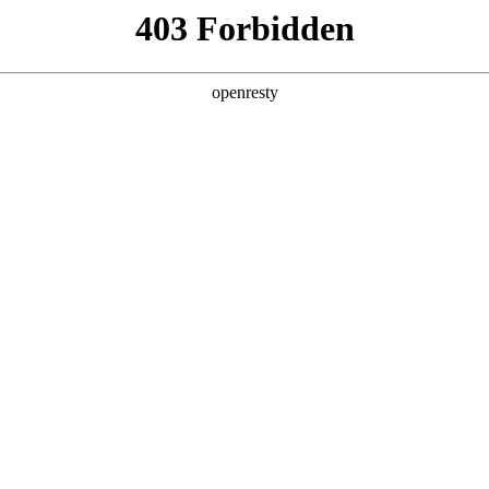
产品及服务
行业解决方案
合作伙伴
投资者关系
国际数码以“AI for Process”驱动企
2026 / 04 / 30
”系列活动之原力企业虾城市巡游·武汉行圆满落幕。星耀国际数码携“算力底座为
控Token成本、基于平台能力的全流程驱动业务自动化，以及三位一
难题。结合现场实景演示、专家交流互动等形式，为与会者搭建从技术认