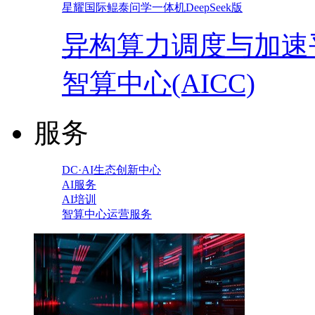
星耀国际鲲泰问学一体机DeepSeek版
异构算力调度与加速
智算中心(AICC)
服务
DC·AI生态创新中心
AI服务
AI培训
智算中心运营服务