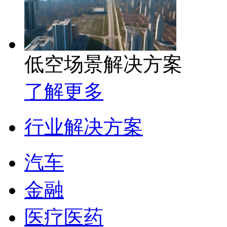
低空场景解决方案
了解更多
行业解决方案
汽车
金融
医疗医药