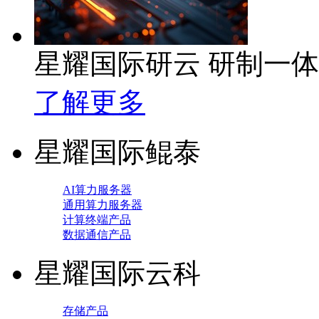
星耀国际研云 研制一
了解更多
星耀国际鲲泰
AI算力服务器
通用算力服务器
计算终端产品
数据通信产品
星耀国际云科
存储产品