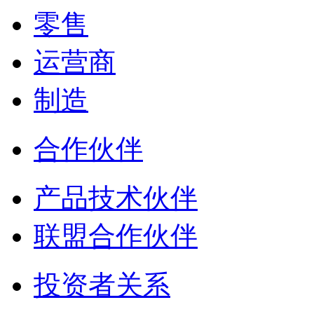
零售
运营商
制造
合作伙伴
产品技术伙伴
联盟合作伙伴
投资者关系